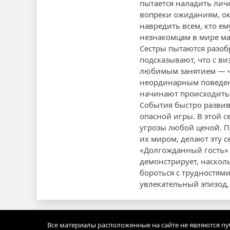
пытается наладить лич
вопреки ожиданиям, ок
навредить всем, кто ем
незнакомцам в мире маг
Сестры пытаются разоб
подсказывают, что с ви
любимым занятием — чт
неординарным поведени
начинают происходить 
События быстро развива
опасной игры. В этой 
угрозы любой ценой. П
их миром, делают эту 
«Долгожданный гость» 
демонстрирует, наскол
бороться с трудностями
увлекательный эпизод,
Все материалы расположенные на сайте не являются п