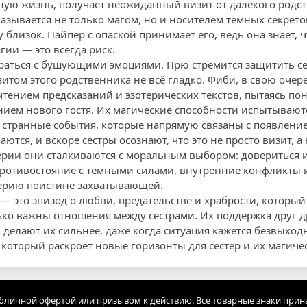
ную жизнь, получает неожиданный визит от далекого родств
азывается не только магом, но и носителем тёмных секрето
у близок. Пайпер с опаской принимает его, ведь она знает, 
ии — это всегда риск.
раться с бушующими эмоциями. Прю стремится защитить се
зитом этого родственника не всё гладко. Фиби, в свою очер
ением предсказаний и эзотерических текстов, пытаясь поня
ем нового гостя. Их магические способности испытываютс
странные события, которые напрямую связаны с появление
ются, и вскоре сестры осознают, что это не просто визит, 
серии они сталкиваются с моральным выбором: довериться и
ротивостояние с темными силами, внутренние конфликты и
серию поистине захватывающей.
— это эпизод о любви, предательстве и храбрости, который
ько важны отношения между сестрами. Их поддержка друг д
 делают их сильнее, даже когда ситуация кажется безвыходн
 который раскроет новые горизонты для сестер и их магиче
убличной офертой или призывом к действию. Все товарные знаки прин