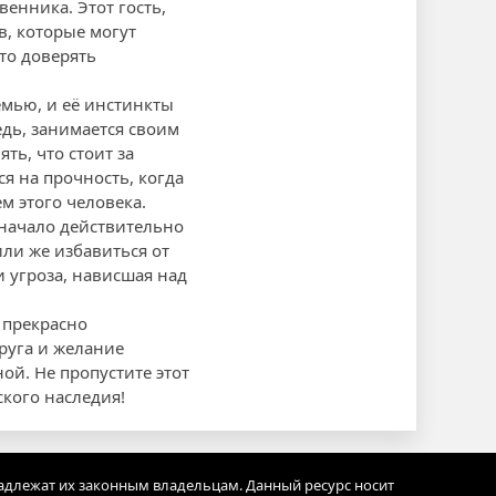
енника. Этот гость,
в, которые могут
что доверять
мью, и её инстинкты
едь, занимается своим
ть, что стоит за
я на прочность, когда
м этого человека.
а начало действительно
ли же избавиться от
 угроза, нависшая над
 прекрасно
руга и желание
ой. Не пропустите этот
ского наследия!
адлежат их законным владельцам. Данный ресурс носит