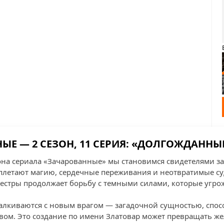
ЫЕ — 2 СЕЗОН, 11 СЕРИЯ: «ДОЛГОЖДАННЫ
зона сериала «Зачарованные» мы становимся свидетелями 
плетают магию, сердечные переживания и неотвратимые су
 сестры продолжает борьбу с темными силами, которые угрож
талкиваются с новым врагом — загадочной сущностью, спо
вом. Это создание по имени Златовар может превращать же