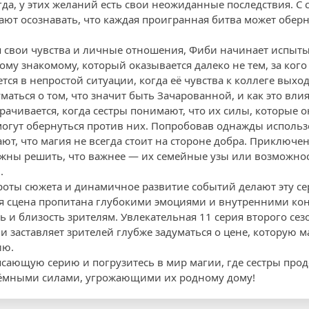
егда, у этих желаний есть свои неожиданные последствия. С
ают осознавать, что каждая проигранная битва может оберн
я свои чувства и личные отношения, Фиби начинает испыт
му знакомому, который оказывается далеко не тем, за кого 
тся в непростой ситуации, когда её чувства к коллеге выхо
уматься о том, что значит быть Зачарованной, и как это вли
рачивается, когда сестры понимают, что их силы, которые 
могут обернуться против них. Попробовав однажды исполь
ют, что магия не всегда стоит на стороне добра. Приключе
лжны решить, что важнее — их семейные узы или возможнос
.
оты сюжета и динамичное развитие событий делают эту с
я сцена пропитана глубокими эмоциями и внутренними кон
ь и близость зрителям. Увлекательная 11 серия второго се
и заставляет зрителей глубже задуматься о цене, которую 
ию.
рясающую серию и погрузитесь в мир магии, где сестры пр
 тёмными силами, угрожающими их родному дому!