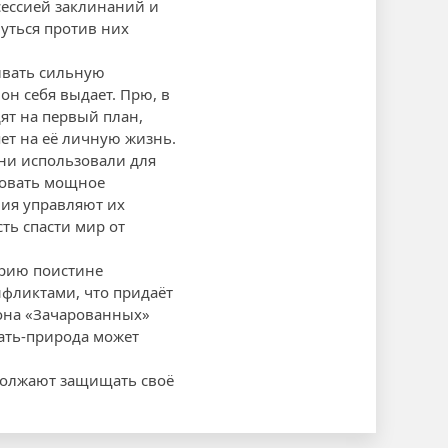
 сессией заклинаний и
уться против них
ывать сильную
он себя выдает. Прю, в
дят на первый план,
яет на её личную жизнь.
они использовали для
зовать мощное
ния управляют их
ть спасти мир от
ерию поистине
фликтами, что придаёт
зона «Зачарованных»
мать-природа может
одолжают защищать своё