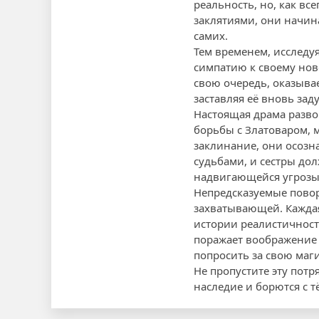
реальность, но, как вс
заклятиями, они начин
самих.
Тем временем, исследу
симпатию к своему ново
свою очередь, оказывае
заставляя её вновь зад
Настоящая драма разво
борьбы с Златоваром, 
заклинание, они осозна
судьбами, и сестры до
надвигающейся угрозы
Непредсказуемые повор
захватывающей. Кажда
истории реалистичност
поражает воображение 
попросить за свою маг
Не пропустите эту пот
наследие и борются с