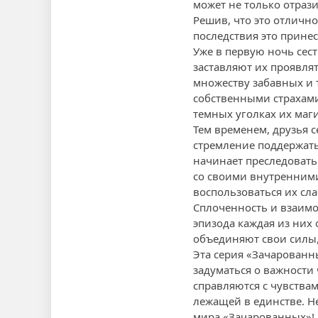
может не только отраз
Решив, что это отлично
последствия это принес
Уже в первую ночь сест
заставляют их проявлят
множеству забавных и т
собственными страхами
темных уголках их маги
Тем временем, друзья 
стремление поддержать
начинает преследовать 
со своими внутренними
воспользоваться их сла
Сплоченность и взаимо
эпизода каждая из них 
объединяют свои силы, 
Эта серия «Зачарованн
задуматься о важности
справляются с чувства
лежащей в единстве. 
мира «Зачарованных»!