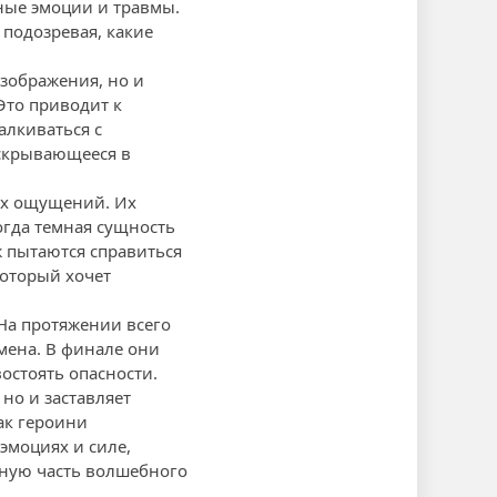
нные эмоции и травмы.
 подозревая, какие
изображения, но и
Это приводит к
алкиваться с
 скрывающееся в
вых ощущений. Их
огда темная сущность
ж пытаются справиться
который хочет
На протяжении всего
мена. В финале они
остоять опасности.
но и заставляет
ак героини
эмоциях и силе,
нную часть волшебного