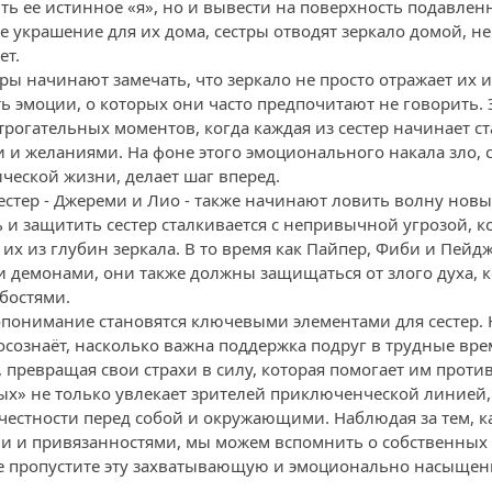
ить ее истинное «я», но и вывести на поверхность подавле
е украшение для их дома, сестры отводят зеркало домой, не
ет.
ры начинают замечать, что зеркало не просто отражает их 
ь эмоции, о которых они часто предпочитают не говорить. 
рогательных моментов, когда каждая из сестер начинает ст
 и желаниями. На фоне этого эмоционального накала зло,
ческой жизни, делает шаг вперед.
сестер - Джереми и Лио - также начинают ловить волну но
 и защитить сестер сталкивается с непривычной угрозой, к
их из глубин зеркала. В то время как Пайпер, Фиби и Пейд
 демонами, они также должны защищаться от злого духа, 
бостями.
понимание становятся ключевыми элементами для сестер. 
осознаёт, насколько важна поддержка подруг в трудные вре
превращая свои страхи в силу, которая помогает им против
ых» не только увлекает зрителей приключенческой линией, 
 честности перед собой и окружающими. Наблюдая за тем, к
ми и привязанностями, мы можем вспомнить о собственных 
Не пропустите эту захватывающую и эмоционально насыще