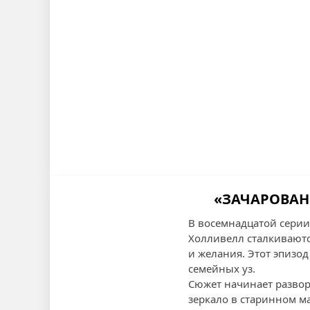
«ЗАЧАРОВАНН
В восемнадцатой серии
Холливелл сталкиваютс
и желания. Этот эпизо
семейных уз.
Сюжет начинает развор
зеркало в старинном ма