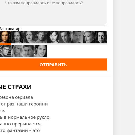
Ваш аватар:
ОТПРАВИТЬ
ЫЕ СТРАХИ
сезона сериала
тот раз наши героини
ье.
нь в нормальное русло
апно прерывается,
то фантазии – это