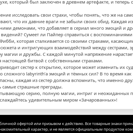
хе, который был заключен в древнем артефакте, и теперь о
ние исследовать свои страхи, чтобы понять, что же на сам
ают, что их давние враги не забыли своих обид. Каждая из 
ими демонами, что добавляет в сериал много эмоций и др
 видений? Сумеет ли Пайпер справиться с воспоминаниями
 Фибби, которая сталкивается со своими страхами, касающ
 сюжета и интригующих взаимодействий между сестрами, з
у магии и дружбы. С каждой минутой напряжение нарастает,
я настоящей битвой с собственными страхами.
риводит сестер к открытию, которое может изменить их суд
о сложного labyrinth’а эмоций и тёмных сил? В то время ка
опасны, каждая из сестер должна вспомнить, что именно др
ь самые страшные преграды.
ватывающую серию, полную магии, интриг и неожиданных п
наслаждайтесь удивительным миром «Зачарованных»!
убличной офертой или призывом к действию. Все товарные знаки прин
акомительный характер, и не является официальным продуктом ко