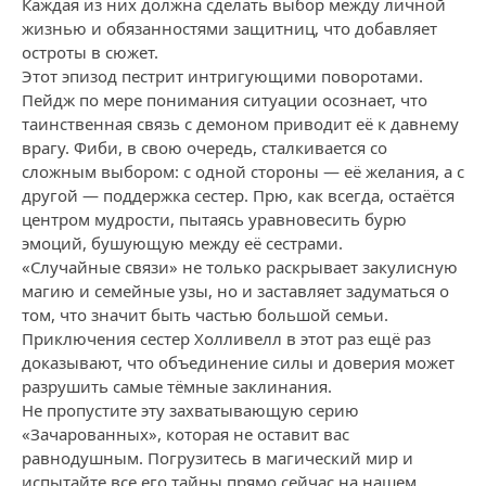
Каждая из них должна сделать выбор между личной
жизнью и обязанностями защитниц, что добавляет
остроты в сюжет.
Этот эпизод пестрит интригующими поворотами.
Пейдж по мере понимания ситуации осознает, что
таинственная связь с демоном приводит её к давнему
врагу. Фиби, в свою очередь, сталкивается со
сложным выбором: с одной стороны — её желания, а с
другой — поддержка сестер. Прю, как всегда, остаётся
центром мудрости, пытаясь уравновесить бурю
эмоций, бушующую между её сестрами.
«Случайные связи» не только раскрывает закулисную
магию и семейные узы, но и заставляет задуматься о
том, что значит быть частью большой семьи.
Приключения сестер Холливелл в этот раз ещё раз
доказывают, что объединение силы и доверия может
разрушить самые тёмные заклинания.
Не пропустите эту захватывающую серию
«Зачарованных», которая не оставит вас
равнодушным. Погрузитесь в магический мир и
испытайте все его тайны прямо сейчас на нашем