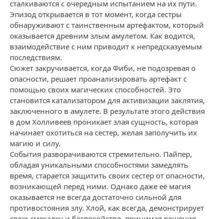
сталкиваются с очередным испытанием на их пути.
Эпизод открывается в тот момент, когда сестры
обнаруживают с таинственным артефактом, который
оказывается древним злым амулетом. Как водится,
взаимодействие с ним приводит к непредсказуемым
последствиям.
Сюжет закручивается, когда Фиби, не подозревая о
опасности, решает проанализировать артефакт с
помощью своих магических способностей. Это
становится катализатором для активизации заклятия,
заключенного в амулете. В результате этого действия
в дом Холливеев проникает злая сущность, которая
начинает охотиться на сестер, желая заполучить их
магию и силу.
События разворачиваются стремительно. Пайпер,
обладая уникальными способностями замедлять
время, старается защитить своих сестер от опасности,
возникающей перед ними. Однако даже её магия
оказывается не всегда достаточно сильной для
противостояния злу. Хлой, как всегда, демонстрирует
свою смекалку и беспокойство, принимая решения,