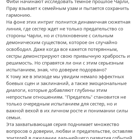
Фиби начинают исследовать темное прошлое Чарли,
Прау взывает к семейным узам и пытается сохранить
гармонию.
На фоне этих интриг полнится динамичная сюжетная
линия, где сестер ждет не только предательство со
стороны Чарли, но и столкновение с сильным
демоническим существом, которое он случайно
освободил. Даже когда все кажется потерянным,
сестры демонстрируют свою привычную храбрость и
решимость. Но справятся ли они с этим серьезным
испытанием, зная, что доверие подорвано?
К тому же в эпизоде мы увидим немало эффектных
боевых сцен и заклинаний, а также эмоциональные
диалоги, которые добавляют глубины этим
непростым отношениям. "Предатель" становится не
только очередным испытанием для сестер, но и
важной вехой в их личном росте и понимании силы
семьи.
Эта захватывающая серия поднимает множество
вопросов о доверии, любви и предательстве, оставляя
зрителей в ожидании дальнейшего развития событий