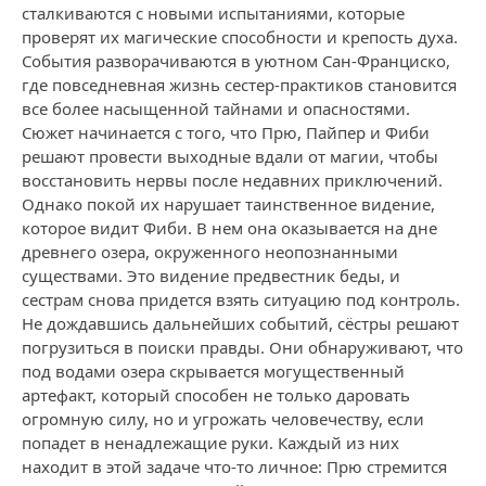
сталкиваются с новыми испытаниями, которые
проверят их магические способности и крепость духа.
События разворачиваются в уютном Сан-Франциско,
где повседневная жизнь сестер-практиков становится
все более насыщенной тайнами и опасностями.
Сюжет начинается с того, что Прю, Пайпер и Фиби
решают провести выходные вдали от магии, чтобы
восстановить нервы после недавних приключений.
Однако покой их нарушает таинственное видение,
которое видит Фиби. В нем она оказывается на дне
древнего озера, окруженного неопознанными
существами. Это видение предвестник беды, и
сестрам снова придется взять ситуацию под контроль.
Не дождавшись дальнейших событий, сёстры решают
погрузиться в поиски правды. Они обнаруживают, что
под водами озера скрывается могущественный
артефакт, который способен не только даровать
огромную силу, но и угрожать человечеству, если
попадет в ненадлежащие руки. Каждый из них
находит в этой задаче что-то личное: Прю стремится